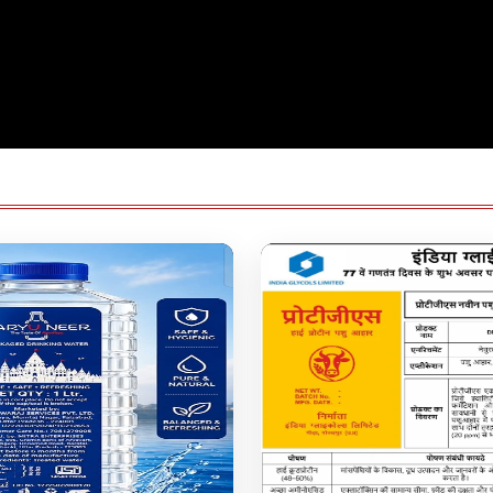
उत्तर प्रदेश
ें Praggnanandhaa की बादशाहत, GCT
PDA में अब 'पीड़ित पंडित' भी! Akhile
दें अब भी बरकरार
Brahmin दांव, बोले- Krishna-Sudam
पुरानी