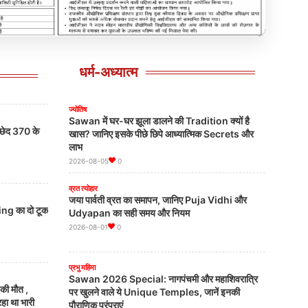
ो मिला
ं प्लॉट
BL
ndu ने दी
धर्म-अध्यात्म
Click to
ज्योतिष
Sawan में घर-घर झूला डालने की Tradition क्यों है
्छेद 370 के
खास? जानिए इसके पीछे छिपे आध्यात्मिक Secrets और
लाभ
2026-08-05
0
व्रत त्योहार
जया पार्वती व्रत का समापन, जानिए Puja Vidhi और
Udyapan का सही समय और नियम
2026-08-01
0
प्रभु महिमा
Sawan 2026 Special: नागपंचमी और महाशिवरात्रि
की मौत ,
पर खुलने वाले ये Unique Temples, जानें इनकी
 था भारी
पौराणिक परंपराएं