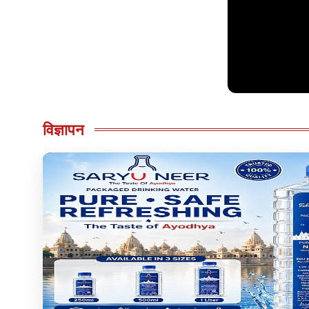
विज्ञापन
खेल
रैपिड वर्ग म
Final की उम्मी