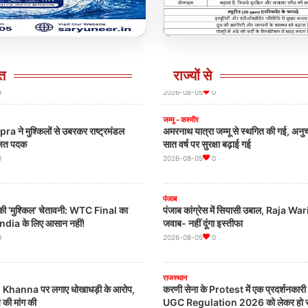
0
2026-08-05
0
अरुणाचल प्रदेश
िवाद के बाद BCCI का बड़ा फैसला? अजीत
Arunachal Pradesh की Glo Lake क
ंग कंपनी
बाला जी प्रॉपर्टी - लखनऊ मे
टी तय, VVS लक्ष्मण बन सकते हैं नए चीफ
Ramsar Site का दर्जा, CMPema Kha
त
राज्यों से
जानकारी
Click to view details
0
2026-08-05
0
जम्मू - कश्मीर
 ने मुश्किलों से उबरकर राष्ट्रमंडल
अमरनाथ यात्रा जम्मू से स्थगित की गई, अनुच
 रजत पदक
सात वर्ष पर सुरक्षा बढ़ाई गई
0
2026-08-05
0
पंजाब
ी 'मुश्किल' चेतावनी: WTC Final का
पंजाब कांग्रेस में सियासी उबाल, Raja Waring का दो टूक
ndia के लिए आसान नहीं!
जवाब- नहीं दूंगा इस्तीफा
0
2026-08-05
0
राजस्थान
 Khanna पर लगाए धोखाधड़ी के आरोप,
करणी सेना के Protest में एक प्रदर्शनकारी 
 की मांग की
UGC Regulation 2026 को लेकर हो रहा