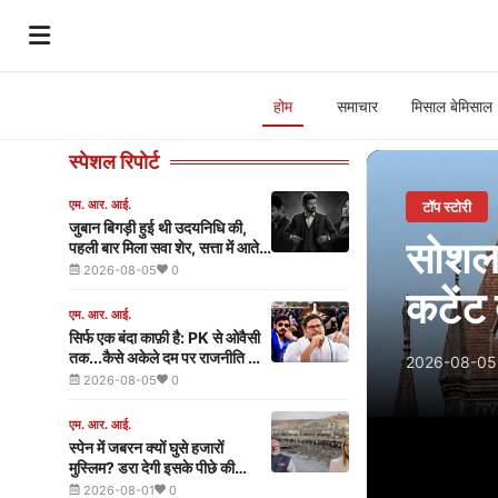
होम
समाचार
मिसाल बेमिसाल
Day
स्पेशल रिपोर्ट
Night
एम. आर. आई.
ट्रेंडिंग
जुबान बिगड़ी हुई थी उदयनिधि की,
News
मोदी 
पहली बार मिला सवा शेर, सत्ता में आते
ही विजय ने धरा थलापति अवतार
2026-08-05
0
-
Delim
एम. आर. आई.
Latest
सिर्फ एक बंदा काफ़ी है: PK से ओवैसी
Speci
तक...कैसे अकेले दम पर राजनीति का
2026-08-05
Hindi
रुख बदलने में लगे ये 'लोन वॉरियर्स'
2026-08-05
0
Breaking
एम. आर. आई.
स्पेन में जबरन क्यों घुसे हजारों
News
मुस्लिम? डरा देगी इसके पीछे की
कहानीस मेलोनी ने दी धमकी, मोदी हुए
2026-08-01
0