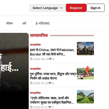
Select Language
Register
Sign in
मौसम
धर्म
ई-पत्रिकाएं
समसामयिक
समसामयिक
इधर से China, उधर से Pakistan,
Border की रक्षा कैसे करेगा
Hindustan? सामने आया पूरा प्लान
2026-08-05
0
समसामयिक
गुरु पूर्णिमा: भगवा ध्वज, हिंदुत्व और राष्ट्र
निर्माण की अखंड चेतना
2026-07-29
0
समसामयिक
“एग्रो-वोल्टिक्स: खाद्य, ऊर्जा और
पर्यावरण सुरक्षा का एकीकृत वैज्ञानिक
मॉडल”
2026-07-27
0