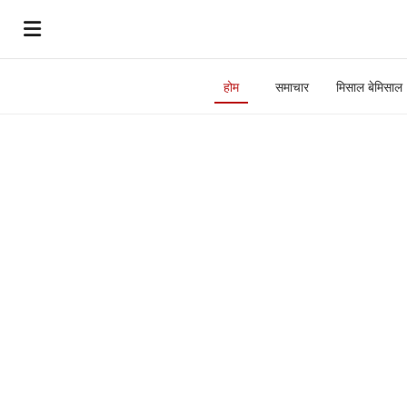
होम
समाचार
मिसाल बेमिसाल
Day
Night
News
-
Latest
Hindi
Breaking
News