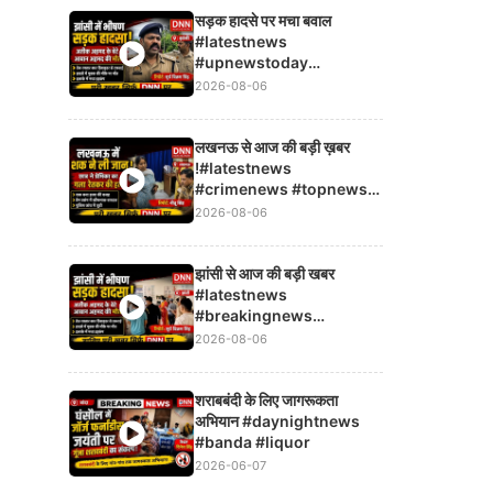
सड़क हादसे पर मचा बवाल
#latestnews
#upnewstoday
#topnews
2026-08-06
लखनऊ से आज की बड़ी ख़बर
!#latestnews
#crimenews #topnews
#breakingnews
2026-08-06
#upnewstoday
झांसी से आज की बड़ी खबर
#latestnews
#breakingnews
#topnews
2026-08-06
#upnewstoday
शराबबंदी के लिए जागरूकता
अभियान #daynightnews
#banda #liquor
2026-06-07