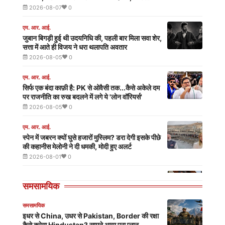
पाकिस्तान पर हुकूमत कर रहे मुनीर-शहबाज?
आज
2026-08-07
0
की
एम. आर. आई.
जुबान बिगड़ी हुई थी उदयनिधि की, पहली बार मिला सवा शेर,
ताजा
सत्ता में आते ही विजय ने धरा थलापति अवतार
2026-08-05
0
खबर
एम. आर. आई.
सिर्फ एक बंदा काफ़ी है: PK से ओवैसी तक...कैसे अकेले दम
पर राजनीति का रुख बदलने में लगे ये 'लोन वॉरियर्स'
2026-08-05
0
एम. आर. आई.
स्पेन में जबरन क्यों घुसे हजारों मुस्लिम? डरा देगी इसके पीछे
की कहानीस मेलोनी ने दी धमकी, मोदी हुए अलर्ट
2026-08-01
0
एम. आर. आई.
समसामयिक
Guardians of Democracy, Yet Orphans in
the Struggle for Their Own Rights...!!
समसामयिक
2026-08-01
0
इधर से China, उधर से Pakistan, Border की रक्षा
कैसे करेगा Hindustan? सामने आया पूरा प्लान