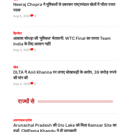
Neeraj Chopra ने मुश्किलों से उबरकर राष्ट्रमंडल खेलों में जीता रजत
पदक
Aug 5, 2026
0
क्रिकेट
आकाश चोपड़ा की 'मुश्किल' चेतावनी: WTC Final का रास्ता Team
India के लिए आसान नहीं!
Aug 4, 2026
0
पटना
पटना में हादसे के बाद बेकाबू भीड़ का तांडव, थाने में तोड़फोड़, Police की
3 गाड़ियों को फूंका
खेल
2026-08-07
0
DLTA ने Anil Khanna पर लगाए धोखाधड़ी के आरोप, 39 करोड़ रुपये
की मांग की
Aug 4, 2026
0
उत्तर प्रदेश
PDA में अब 'पीड़ित पंडित' भी! Akhilesh Yadav का Brahmin
दांव, बोले- Krishna-Sudama की दोस्ती पुरानी
राज्यों से
खेल
2026-08-05
0
Commonwealth Games 2026 में भारतीय सेना के खिलाड़ियों का
शानदार प्रदर्शन
Aug 4, 2026
0
अरुणाचल प्रदेश
Arunachal Pradesh की Glo Lake को मिला Ramsar Site का
दर्जा, CMPema Khandu ने दी जानकारी