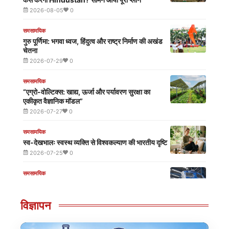
एम. आर. आई.
2026-08-05
0
Pakistan में होने वाला है CJP जैसा आंदोलन? क्यों 'Gen
Z' से घबराए हुए हैं जनरल असीम मुनीर!
समसामयिक
2026-07-29
0
गुरु पूर्णिमा: भगवा ध्वज, हिंदुत्व और राष्ट्र निर्माण की अखंड
चेतना
2026-07-29
0
समसामयिक
“एग्रो-वोल्टिक्स: खाद्य, ऊर्जा और पर्यावरण सुरक्षा का
एकीकृत वैज्ञानिक मॉडल”
2026-07-27
0
समसामयिक
स्व-देखभालः स्वस्थ व्यक्ति से विश्वकल्याण की भारतीय दृष्टि
2026-07-25
0
समसामयिक
India First Hydrogen Powered Train धुएं की
जगह पानी छोड़ेगी, बिना डीजल और बिना ओवरहेड तार के इस
तरह दौड़ेगी ट्रेन
विज्ञापन
2026-07-13
0
समसामयिक