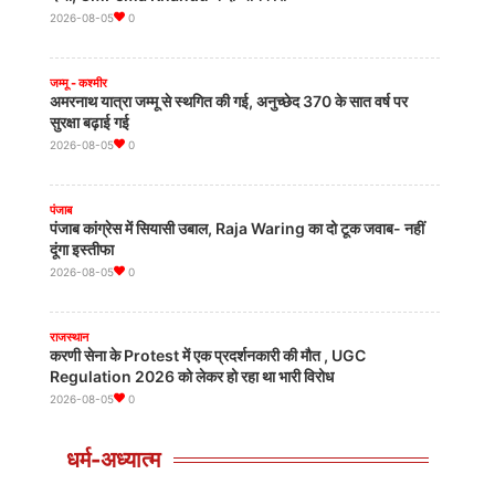
खेल
2026-08-05
0
Lovlina Borgohain समेत भारतीय मुक्केबाज फाइनल में पहुंचे
Aug 1, 2026
0
जम्मू - कश्मीर
अमरनाथ यात्रा जम्मू से स्थगित की गई, अनुच्छेद 370 के सात वर्ष पर
सुरक्षा बढ़ाई गई
खेल
2026-08-05
0
भारत के 10 बॉक्सर गोल्ड मेडल के लिए उतरेंगे, इतिहास रचने को तैयार!
Aug 1, 2026
0
पंजाब
पंजाब कांग्रेस में सियासी उबाल, Raja Waring का दो टूक जवाब- नहीं
दूंगा इस्तीफा
क्रिकेट
2026-08-05
0
FIFA World Cup का यूरोप करेगा बहिष्कार, Gianni Infantino की
योजना का हुआ विरोध
Jul 31, 2026
0
राजस्थान
करणी सेना के Protest में एक प्रदर्शनकारी की मौत , UGC
Regulation 2026 को लेकर हो रहा था भारी विरोध
2026-08-05
0
धर्म-अध्यात्म
तमिलनाडु
Udhayanidhi की गिरफ्तारी पर भड़के MK Stalin, TVK सरकार को