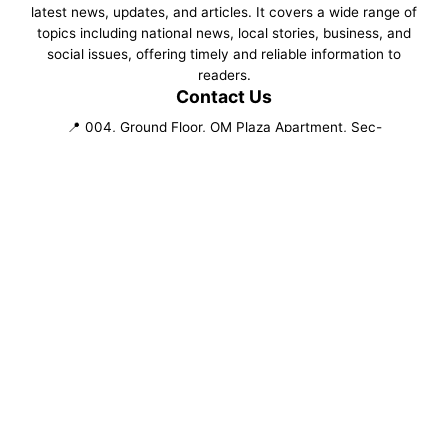
latest news, updates, and articles. It covers a wide range of
topics including national news, local stories, business, and
social issues, offering timely and reliable information to
readers.
Contact Us
📍 004, Ground Floor, OM Plaza Apartment, Sec-
19,Indiranagar, Lucknow, UP
📍 West Kamal Vihar, Buradi, Delhi 110084
✉️ daynightnews.in@gmail.com
📞 +91-9807101947
Follow Us
©
2026
NewsPortal. All rights reserved.