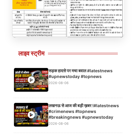
–
प्रोटीजीनस (DDGS) – हाई प्रोटीन पशु आहार
लाइव स्ट्रीम
Click to view details
Clic
सड़क हादसे पर मचा बवाल #latestnews
#upnewstoday #topnews
2026-08-06
लखनऊ से आज की बड़ी ख़बर !#latestnews
#crimenews #topnews
#breakingnews #upnewstoday
2026-08-06