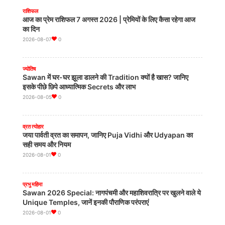
घेरा: 'अहंकार से बर्बादी तय है'
राशिफल
2026-08-05
0
आज का प्रेम राशिफल 7 अगस्त 2026 | प्रेमियों के लिए कैसा रहेगा आज
का दिन
2026-08-07
0
मध्य प्रदेश
Gwalior में पुलिस ने बांग्लादेशी होने के शक में 13 लोगों को हिरासत में
लिया
ज्योतिष
2026-08-05
0
Sawan में घर-घर झूला डालने की Tradition क्यों है खास? जानिए
इसके पीछे छिपे आध्यात्मिक Secrets और लाभ
2026-08-05
0
पश्चिम बंगाल
Durga Puja से पहले सरकारी कर्मचारियों को सौगात, 1 अक्टूबर से मिलेगा
बढ़ा हुआ DA
व्रत त्योहार
2026-08-05
0
जया पार्वती व्रत का समापन, जानिए Puja Vidhi और Udyapan का
सही समय और नियम
2026-08-01
0
उत्तर प्रदेश
विधानसभा में बवाल पर भड़के योगी, बोले- सपा को संविधान पर भरोसा नहीं,
राम मंदिर विवाद पर कही बड़ी बात
प्रभु महिमा
2026-08-05
0
Sawan 2026 Special: नागपंचमी और महाशिवरात्रि पर खुलने वाले ये
Unique Temples, जानें इनकी पौराणिक परंपराएं
2026-08-01
0