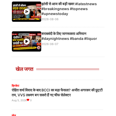
झांसी से आज की बड़ी खबर #latestnews
#breakingnews #topnews
#upnewstoday
2026-08-06
क्रिकेट
Shubman Gill चोट के कारण अभ्यास मैच के पहले दिन बाहर, KL
शराबबंदी के लिए जागरूकता अभियान
Rahul संभालेंगे कप्तानी
#daynightnews #banda #liquor
Aug 7, 2026
0
2026-06-07
खेल
रैपिड वर्ग में Praggnanandhaa की बादशाहत, GCT Final की
उम्मीदें अब भी बरकरार
खेल जगत
Aug 5, 2026
0
क्रिकेट
रोहित शर्मा विवाद के बाद BCCI का बड़ा फैसला? अजीत अगरकर की छुट्टी
तय, VVS लक्ष्मण बन सकते हैं नए चीफ सेलेक्टर
Aug 5, 2026
0
खेल