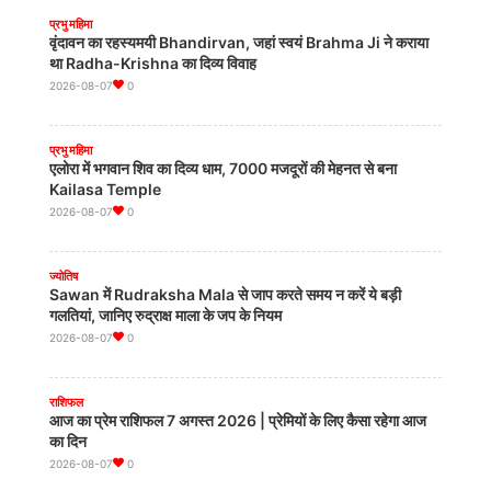
मुख्यमंत्री पेमा खांडू ने नकारा
प्रभु महिमा
2026-08-07
0
वृंदावन का रहस्यमयी Bhandirvan, जहां स्वयं Brahma Ji ने कराया
था Radha-Krishna का दिव्य विवाह
2026-08-07
0
कर्नाटक
सिद्धरमैया के दिए 14 नामों में से कुछ पार्टी ने खारिज किए यतींद्र
2026-08-07
0
प्रभु महिमा
एलोरा में भगवान शिव का दिव्य धाम, 7000 मजदूरों की मेहनत से बना
Kailasa Temple
2026-08-07
0
पंजाब
प्रधानमंत्री नरेंद्र मोदी- सुखबीर सिंह बादल की दिल्ली में मुलाकात, 2027
Punjab चुनाव में BJP-SAD गठबंधन के संकेत?
ज्योतिष
2026-08-07
0
Sawan में Rudraksha Mala से जाप करते समय न करें ये बड़ी
गलतियां, जानिए रुद्राक्ष माला के जप के नियम
2026-08-07
0
पटना
पटना में हादसे के बाद बेकाबू भीड़ का तांडव, थाने में तोड़फोड़, Police की
3 गाड़ियों को फूंका
राशिफल
2026-08-07
0
आज का प्रेम राशिफल 7 अगस्त 2026 | प्रेमियों के लिए कैसा रहेगा आज
का दिन
2026-08-07
0