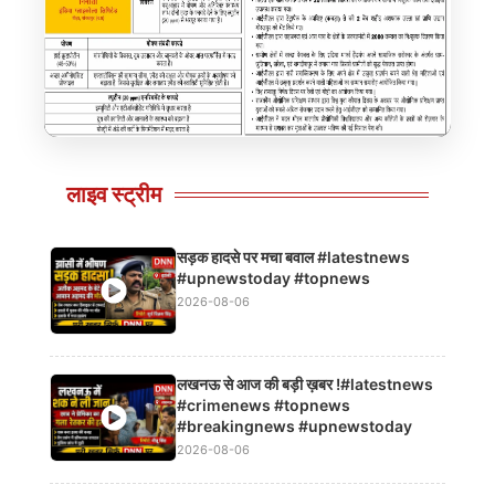
–
प्रोटीजीनस (DDGS) – हाई प्रोटीन पशु आहार
लाइव स्ट्रीम
Click to view details
Clic
सड़क हादसे पर मचा बवाल #latestnews
#upnewstoday #topnews
2026-08-06
लखनऊ से आज की बड़ी ख़बर !#latestnews
#crimenews #topnews
#breakingnews #upnewstoday
2026-08-06