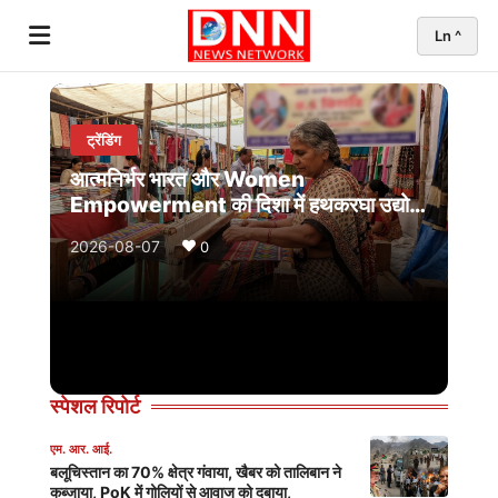
Ln ^
Day
Night
ट्रेंडिंग
News
आत्मनिर्भर भारत और Women
Empowerment की दिशा में हथकरघा उद्योग
-
का बढ़ता कद
2026-08-07
0
Latest
Hindi
Breaking
News
स्पेशल रिपोर्ट
Today
एम. आर. आई.
|
बलूचिस्तान का 70% क्षेत्र गंवाया, खैबर को तालिबान ने
कब्जाया, PoK में गोलियों से आवाज को दबाया,