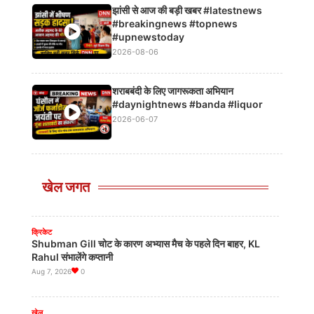
झांसी से आज की बड़ी खबर #latestnews
#breakingnews #topnews
#upnewstoday
2026-08-06
खेल
Neeraj Chopra बने UBS Athletics Kids Cup के सह-मालिक,
शराबबंदी के लिए जागरूकता अभियान
10 लाख बच्चों को जोड़ने का लक्ष्य
#daynightnews #banda #liquor
Aug 7, 2026
0
2026-06-07
खेल
एरोबिक जिम्नास्टिक्स एशियाई चैंपियनशिप में रचा इतिहास
Aug 7, 2026
0
खेल जगत
क्रिकेट
Shubman Gill चोट के कारण अभ्यास मैच के पहले दिन बाहर, KL
Rahul संभालेंगे कप्तानी
Aug 7, 2026
0
खेल