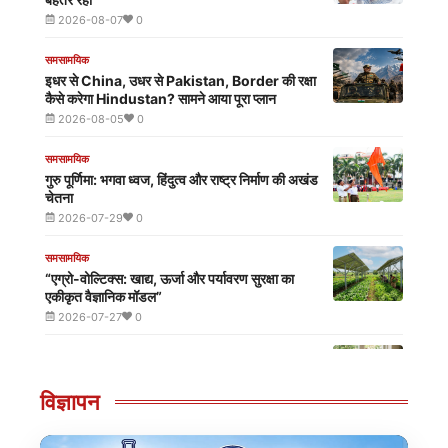
एम. आर. आई.
2026-08-07
0
Pakistan में होने वाला है CJP जैसा आंदोलन? क्यों 'Gen
Z' से घबराए हुए हैं जनरल असीम मुनीर!
समसामयिक
2026-07-29
0
इधर से China, उधर से Pakistan, Border की रक्षा
कैसे करेगा Hindustan? सामने आया पूरा प्लान
2026-08-05
0
समसामयिक
गुरु पूर्णिमा: भगवा ध्वज, हिंदुत्व और राष्ट्र निर्माण की अखंड
चेतना
2026-07-29
0
समसामयिक
“एग्रो-वोल्टिक्स: खाद्य, ऊर्जा और पर्यावरण सुरक्षा का
एकीकृत वैज्ञानिक मॉडल”
2026-07-27
0
समसामयिक
स्व-देखभालः स्वस्थ व्यक्ति से विश्वकल्याण की भारतीय दृष्टि
विज्ञापन
2026-07-25
0
समसामयिक