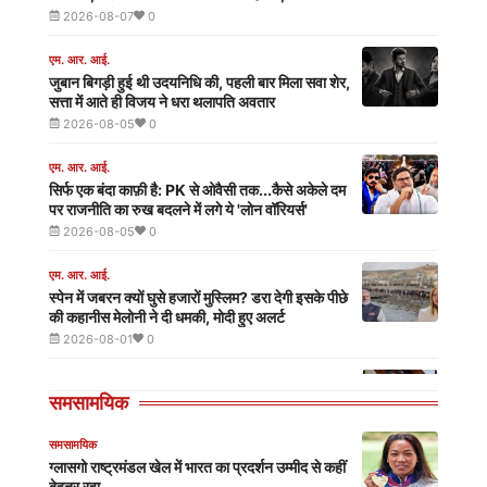
आज
2026-08-07
0
की
एम. आर. आई.
जुबान बिगड़ी हुई थी उदयनिधि की, पहली बार मिला सवा शेर,
ताजा
सत्ता में आते ही विजय ने धरा थलापति अवतार
2026-08-05
0
खबर
एम. आर. आई.
सिर्फ एक बंदा काफ़ी है: PK से ओवैसी तक...कैसे अकेले दम
पर राजनीति का रुख बदलने में लगे ये 'लोन वॉरियर्स'
2026-08-05
0
एम. आर. आई.
स्पेन में जबरन क्यों घुसे हजारों मुस्लिम? डरा देगी इसके पीछे
की कहानीस मेलोनी ने दी धमकी, मोदी हुए अलर्ट
2026-08-01
0
एम. आर. आई.
समसामयिक
Guardians of Democracy, Yet Orphans in
the Struggle for Their Own Rights...!!
समसामयिक
2026-08-01
0
ग्लासगो राष्ट्रमंडल खेल में भारत का प्रदर्शन उम्मीद से कहीं
बेहतर रहा