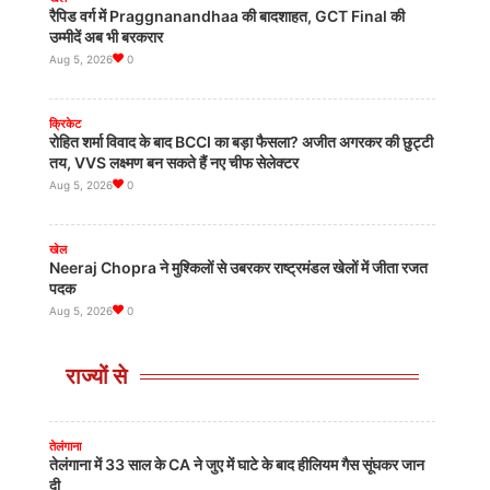
रैपिड वर्ग में Praggnanandhaa की बादशाहत, GCT Final की
उम्मीदें अब भी बरकरार
Aug 5, 2026
0
क्रिकेट
रोहित शर्मा विवाद के बाद BCCI का बड़ा फैसला? अजीत अगरकर की छुट्टी
तय, VVS लक्ष्मण बन सकते हैं नए चीफ सेलेक्टर
Aug 5, 2026
0
महाराष्ट्र
मुंबई में दहशत फैलाने का प्लान? Mayor को Metro-School उड़ाने
की धमकी
खेल
2026-08-07
0
Neeraj Chopra ने मुश्किलों से उबरकर राष्ट्रमंडल खेलों में जीता रजत
पदक
Aug 5, 2026
0
तमिलनाडु
तमिलनाडु मुख्यमंत्री और उदयनिधि में तीखी जुबानी जंग, 'सस्ती राजनीति'
का आरोप
राज्यों से
क्रिकेट
2026-08-07
0
आकाश चोपड़ा की 'मुश्किल' चेतावनी: WTC Final का रास्ता Team
India के लिए आसान नहीं!
Aug 4, 2026
0
तेलंगाना
तेलंगाना में 33 साल के CA ने जुए में घाटे के बाद हीलियम गैस सूंघकर जान
दी