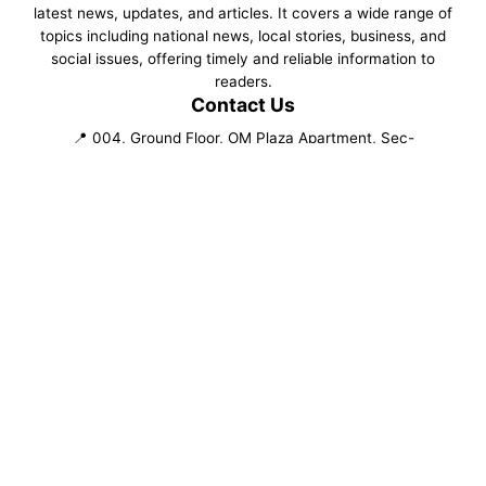
latest news, updates, and articles. It covers a wide range of
topics including national news, local stories, business, and
social issues, offering timely and reliable information to
readers.
Contact Us
📍 004, Ground Floor, OM Plaza Apartment, Sec-
19,Indiranagar, Lucknow, UP
📍 West Kamal Vihar, Buradi, Delhi 110084
✉️ daynightnews.in@gmail.com
📞 +91-9807101947
Follow Us
©
2026
NewsPortal. All rights reserved.