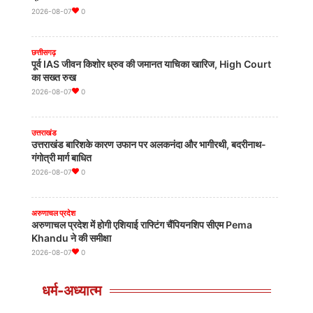
खेल
2026-08-07
0
DLTA ने Anil Khanna पर लगाए धोखाधड़ी के आरोप, 39 करोड़ रुपये
की मांग की
Aug 4, 2026
0
छत्तीसगढ़
पूर्व IAS जीवन किशोर ध्रुव की जमानत याचिका खारिज, High Court
का सख्त रुख
खेल
2026-08-07
0
Commonwealth Games 2026 में भारतीय सेना के खिलाड़ियों का
शानदार प्रदर्शन
Aug 4, 2026
0
उत्तराखंड
उत्तराखंड बारिशके कारण उफान पर अलकनंदा और भागीरथी, बदरीनाथ-
गंगोत्री मार्ग बाधित
खेल
2026-08-07
0
Lovlina Borgohain समेत भारतीय मुक्केबाज फाइनल में पहुंचे
Aug 1, 2026
0
अरुणाचल प्रदेश
अरुणाचल प्रदेश में होगी एशियाई राफ्टिंग चैंपियनशिप सीएम Pema
Khandu ने की समीक्षा
2026-08-07
0
धर्म-अध्यात्म
अरुणाचल प्रदेश
LAC पर China की घुसपैठ की खबर 'अफवाह', अरुणाचल प्रदेश के